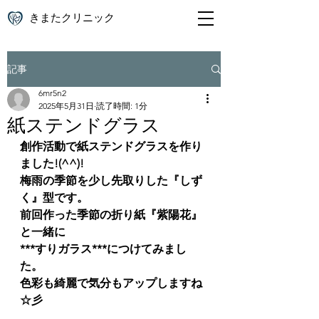
きまたクリニック
記事
6mr5n2
2025年5月31日
読了時間: 1分
紙ステンドグラス
創作活動で紙ステンドグラスを作り
ました!(^^)!
梅雨の季節を少し先取りした『しず
く』型です。
前回作った季節の折り紙『紫陽花』
と一緒に
***すりガラス***につけてみまし
た。
色彩も綺麗で気分もアップしますね
☆彡