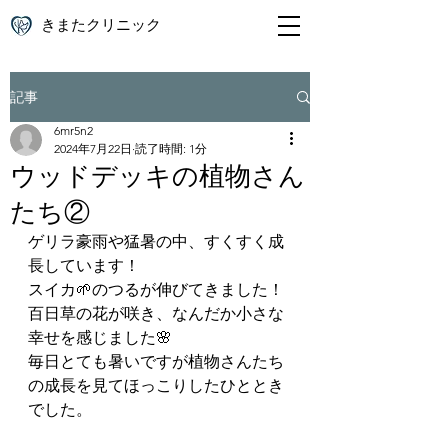
きまたクリニック
記事
6mr5n2
2024年7月22日
読了時間: 1分
ウッドデッキの植物さん
たち②
ゲリラ豪雨や猛暑の中、すくすく成
長しています！
スイカ🌱のつるが伸びてきました！
百日草の花が咲き、なんだか小さな
幸せを感じました🌸
毎日とても暑いですが植物さんたち
の成長を見てほっこりしたひととき
でした。