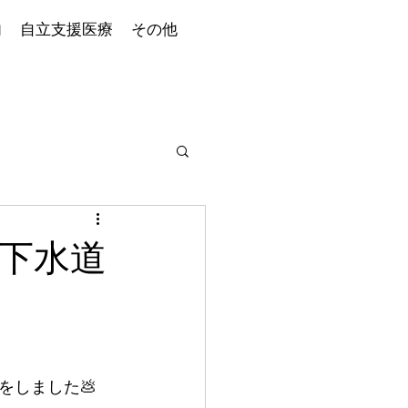
内
自立支援医療
その他
下水道
をしました💩